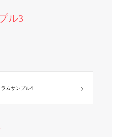
プル3
コラムサンプル4
ム